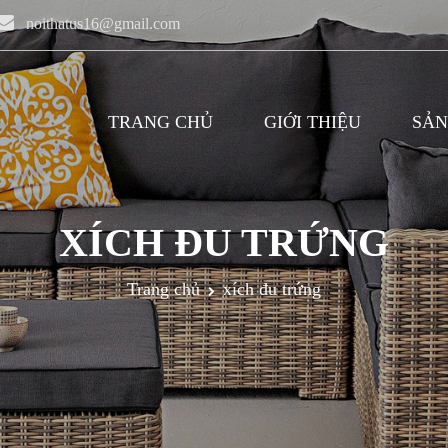
noithatus16@gmail.com
TRANG CHỦ
GIỚI THIỆU
SẢN
XÍCH ĐU TRỨNG
Trang chủ
xích đu trứng