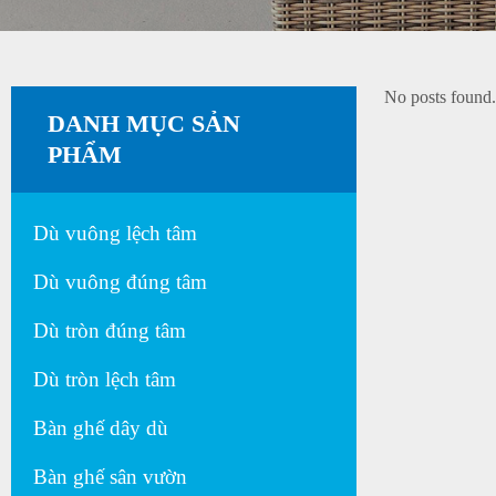
No posts found
DANH MỤC SẢN
PHẨM
Dù vuông lệch tâm
Dù vuông đúng tâm
Dù tròn đúng tâm
Dù tròn lệch tâm
Bàn ghế dây dù
Bàn ghế sân vườn