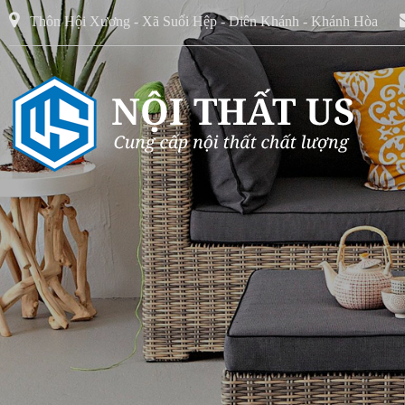
Thôn Hội Xương - Xã Suối Hệp - Diên Khánh - Khánh Hòa