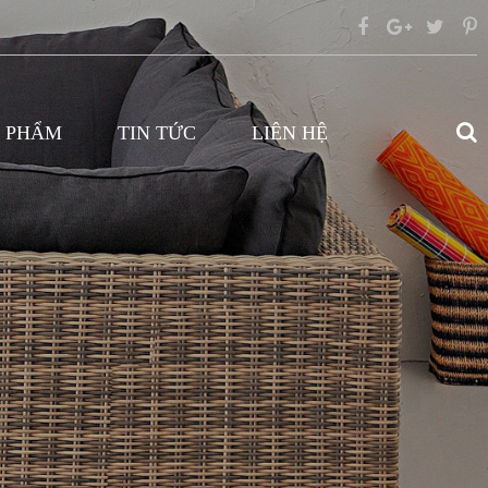
 PHẨM
TIN TỨC
LIÊN HỆ