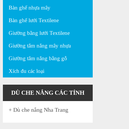
Bàn ghế nhựa mây
Bàn ghế lưới Textilene
Giường bằng lưới Textilene
Giường tắm nắng mây nhựa
Giường tắm nắng bằng gỗ
Xích đu các loại
DÙ CHE NẮNG CÁC TỈNH
+
Dù che nắng Nha Trang