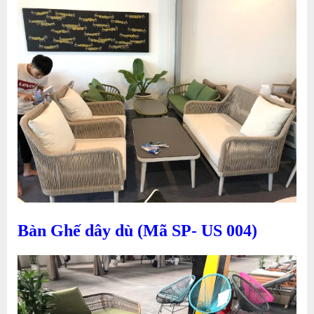
Bàn Ghế dây dù (Mã SP- US 004)