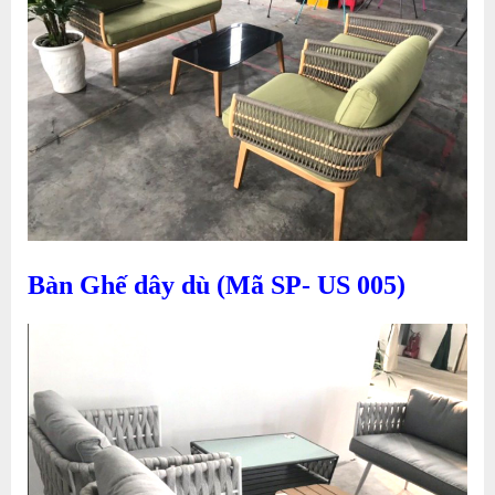
Bàn Ghế dây dù (Mã SP- US 005)