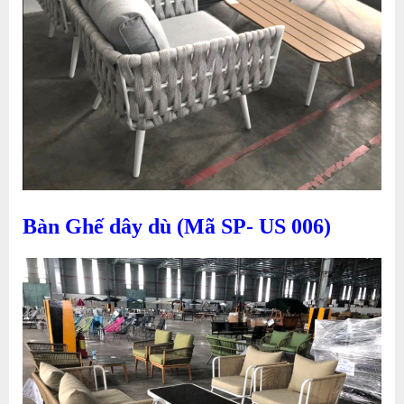
Bàn Ghế dây dù (Mã SP- US 006)