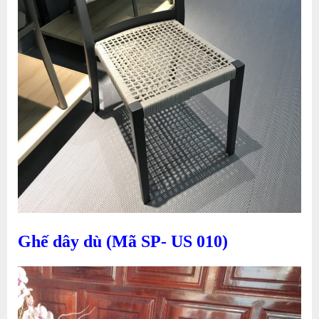
Ghế dây dù (Mã SP- US 010)