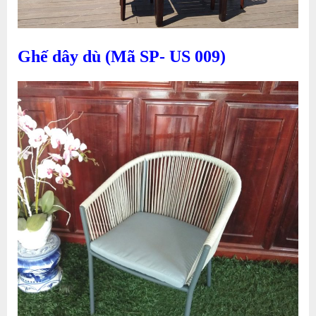
Ghế dây dù (Mã SP- US 009)