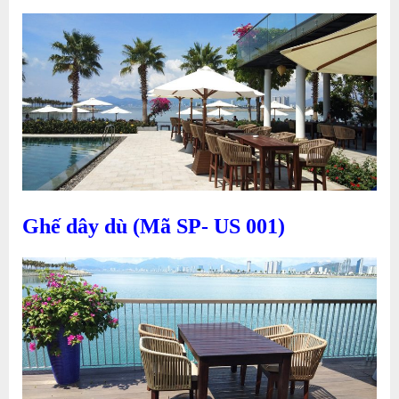
Ghế dây dù (Mã SP- US 001)