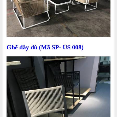
Ghế dây dù (Mã SP- US 008)