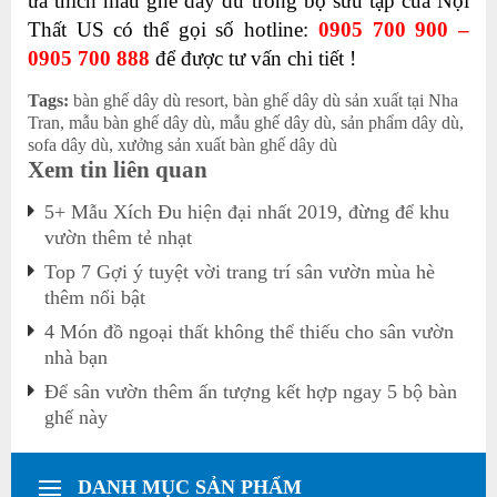
ưa thích mẫu ghế dây dù trong bộ sưu tập của Nội
Thất US có thể gọi số hotline:
0905 700 900 –
0905 700 888
để được tư vấn chi tiết !
Tags:
bàn ghế dây dù resort
,
bàn ghế dây dù sản xuất tại Nha
Tran
,
mẫu bàn ghế dây dù
,
mẫu ghế dây dù
,
sản phẩm dây dù
,
sofa dây dù
,
xưởng sản xuất bàn ghế dây dù
Xem tin liên quan
5+ Mẫu Xích Đu hiện đại nhất 2019, đừng để khu
vườn thêm tẻ nhạt
Top 7 Gợi ý tuyệt vời trang trí sân vườn mùa hè
thêm nổi bật
4 Món đồ ngoại thất không thể thiếu cho sân vườn
nhà bạn
Để sân vườn thêm ấn tượng kết hợp ngay 5 bộ bàn
ghế này
DANH MỤC SẢN PHẨM