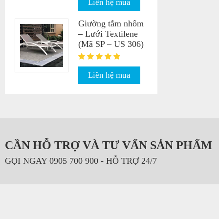
Liên hệ mua
Giường tắm nhôm
– Lưới Textilene
(Mã SP – US 306)
Liên hệ mua
CẦN HỖ TRỢ VÀ TƯ VẤN SẢN PHẨM
GỌI NGAY 0905 700 900 - HỖ TRỢ 24/7