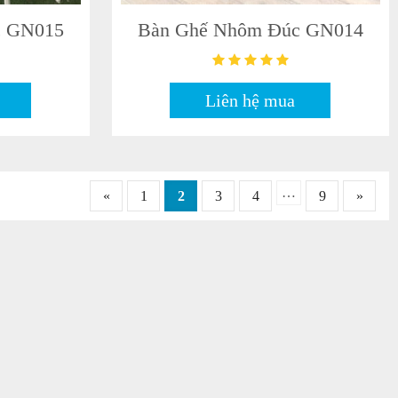
c GN015
Bàn Ghế Nhôm Đúc GN014
Liên hệ mua
…
«
1
2
3
4
9
»