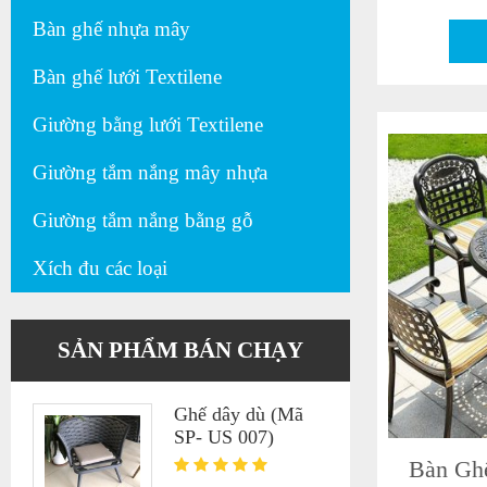
Bàn ghế nhựa mây
Bàn ghế lưới Textilene
Giường bằng lưới Textilene
Giường tắm nắng mây nhựa
Giường tắm nắng bằng gỗ
Xích đu các loại
SẢN PHẨM BÁN CHẠY
Ghế dây dù (Mã
SP- US 007)
Bàn Gh