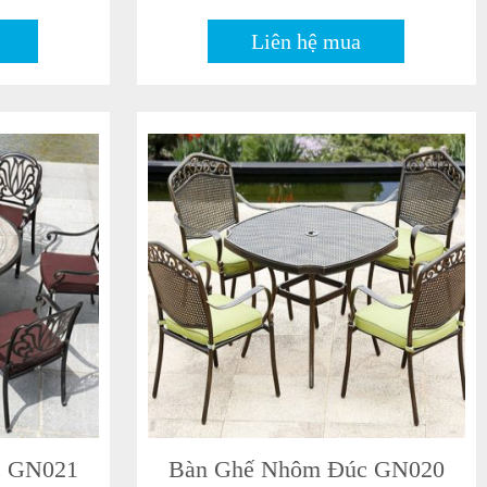
Liên hệ mua
c GN021
Bàn Ghế Nhôm Đúc GN020