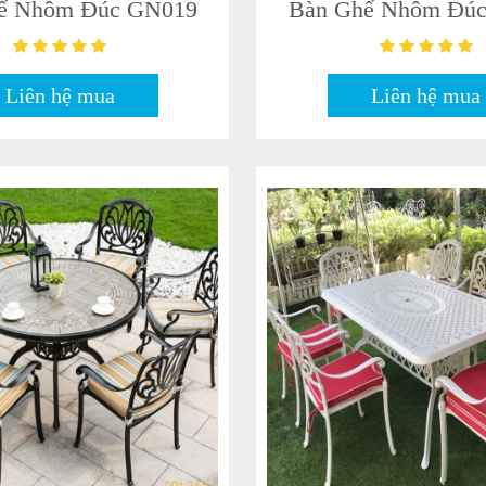
ế Nhôm Đúc GN019
Bàn Ghế Nhôm Đú
Liên hệ mua
Liên hệ mua