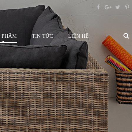
 PHẨM
TIN TỨC
LIÊN HỆ