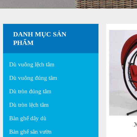
DANH MỤC SẢN
PHẨM
Dù vuông lệch tâm
Dù vuông đúng tâm
Dù tròn đúng tâm
Dù tròn lệch tâm
Bàn ghế dây dù
Bàn ghế sân vườn