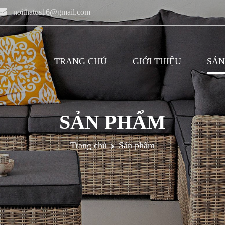
noithatus16@gmail.com
TRANG CHỦ
GIỚI THIỆU
SẢN
SẢN PHẨM
Trang chủ
Sản phẩm