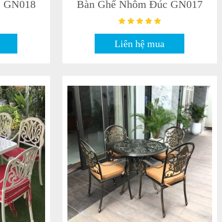
c GN018
Bàn Ghế Nhôm Đúc GN017
Liên hệ mua