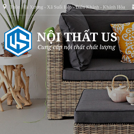
Thôn Hội Xương - Xã Suối Hệp - Diên Khánh - Khánh Hòa