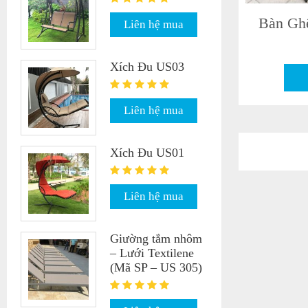
Bàn Gh
Liên hệ mua
Xích Đu US03
Liên hệ mua
Xích Đu US01
Liên hệ mua
Giường tắm nhôm
– Lưới Textilene
(Mã SP – US 305)