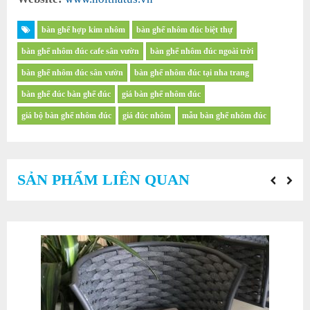
bàn ghế hợp kim nhôm
bàn ghế nhôm đúc biệt thự
bàn ghế nhôm đúc cafe sân vườn
bàn ghế nhôm đúc ngoài trời
bàn ghế nhôm đúc sân vườn
bàn ghế nhôm đúc tại nha trang
bàn ghế đúc bàn ghế đúc
giá bàn ghế nhôm đúc
giá bộ bàn ghế nhôm đúc
giá đúc nhôm
mẫu bàn ghế nhôm đúc
SẢN PHẨM LIÊN QUAN