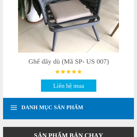
Ghế dây dù (Mã SP- US 009)
Liên hệ mua
DANH MỤC SẢN PHẨM
SẢN PHẨM BÁN CHẠY