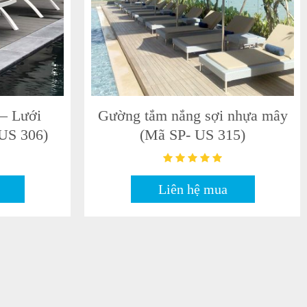
– Lưới
Gường tắm nắng sợi nhựa mây
US 313)
(Mã SP- US 312)
Liên hệ mua