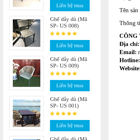
Liên hệ mua
Tên sản
Ghế dây dù (Mã
Thông ti
SP- US 008)
CÔNG 
Địa chỉ:
Liên hệ mua
Email:
Ghế dây dù (Mã
Hotline
SP- US 009)
Website
Liên hệ mua
Ghế dây dù (Mã
SP- US 001)
Liên hệ mua
Ghế dây dù (Mã