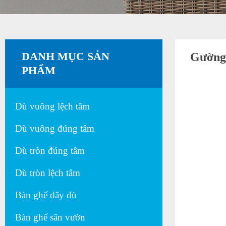
DANH MỤC SẢN
Gường
PHẨM
Dù vuông lệch tâm
Dù vuông đúng tâm
Dù tròn đúng tâm
Dù tròn lệch tâm
Bàn ghế dây dù
Bàn ghế sân vườn