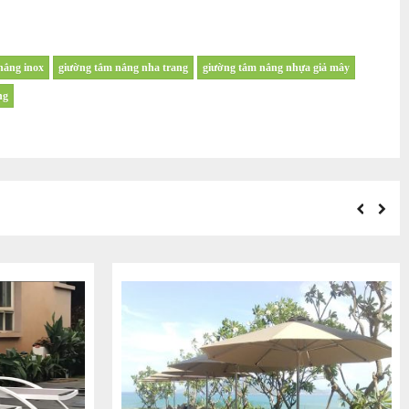
nắng inox
giường tắm nắng nha trang
giường tắm nắng nhựa giả mây
ng