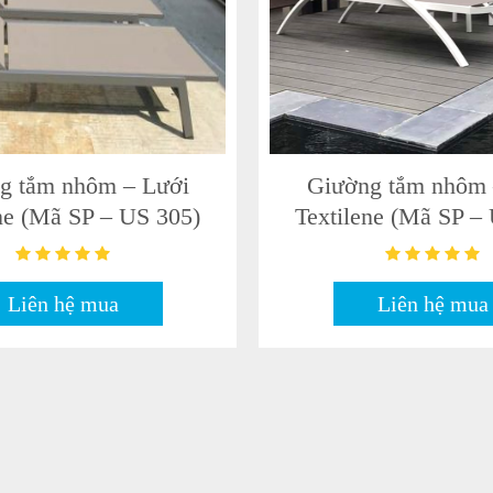
ắm nắng sợi nhựa mây
Gường tắm nắng 
Mã SP- US 314)
Textilene (Mã SP- 
Liên hệ mua
Liên hệ mua