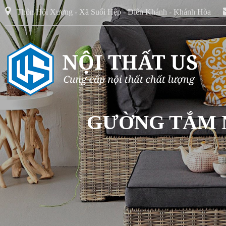
Thôn Hội Xương - Xã Suối Hệp - Diên Khánh - Khánh Hòa
GƯỜNG TẮM N