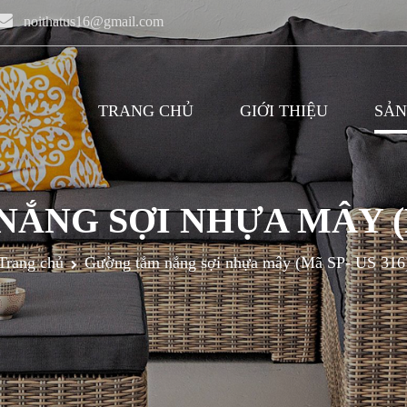
noithatus16@gmail.com
TRANG CHỦ
GIỚI THIỆU
SẢN
ẮNG SỢI NHỰA MÂY (MÃ
Trang chủ
Gường tắm nắng sợi nhựa mây (Mã SP- US 316