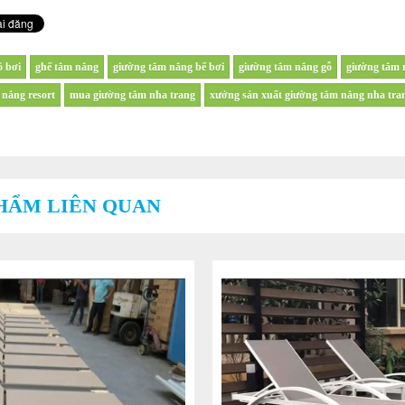
ồ bơi
ghế tắm nắng
giường tắm nắng bể bơi
giường tắm nắng gỗ
giường tắm 
 nắng resort
mua giường tắm nha trang
xưởng sản xuất giường tắm nắng nha tra
HẨM LIÊN QUAN