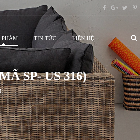
 PHẨM
TIN TỨC
LIÊN HỆ
 SP- US 316)
)