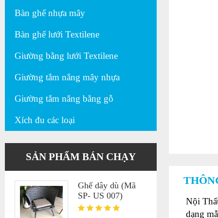
Bàn ghế nhựa mây
Bàn ghế lưới Textilene
Giường bằng lưới Textilene
Giường tắm nắng mây nhựa
Giường tắm nắng bằng gỗ
Xích đu các loại
SẢN PHẨM BÁN CHẠY
THÔNG
Ghế dây dù (Mã
SP- US 007)
Nội Thất
dạng mẫ