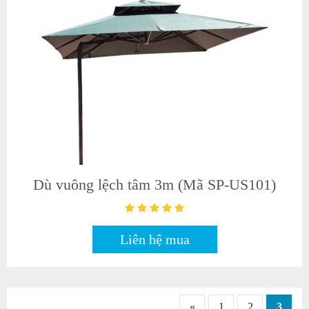
Dù vuông lệch tâm 3m (Mã SP-US101)
Liên hệ mua
«
1
2
3