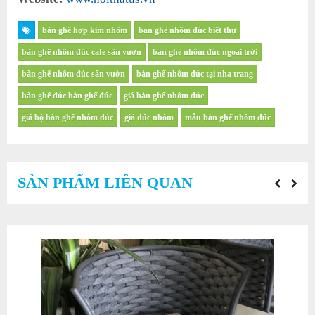
bàn ghế hợp kim nhôm
bàn ghế nhôm đúc biệt thự
bàn ghế nhôm đúc cafe sân vườn
bàn ghế nhôm đúc ngoài trời
bàn ghế nhôm đúc sân vườn
bàn ghế nhôm đúc tại nha trang
bàn ghế đúc bàn ghế đúc
giá bàn ghế nhôm đúc
giá bộ bàn ghế nhôm đúc
giá đúc nhôm
mẫu bàn ghế nhôm đúc
SẢN PHẨM LIÊN QUAN