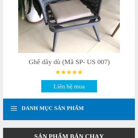
Ghế dây dù (Mã SP- US 009)
Liên hệ mua
DANH MỤC SẢN PHẨM
SẢN PHẨM BÁN CHẠY